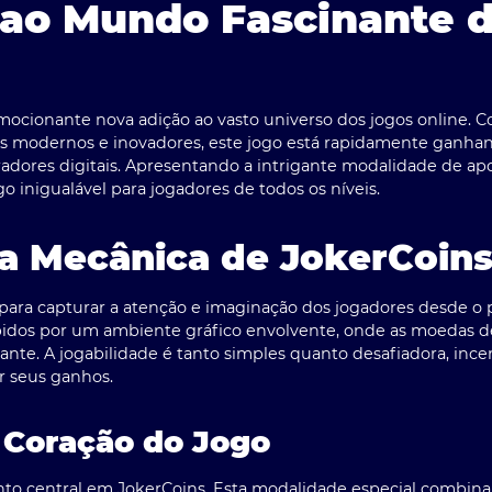
 ao Mundo Fascinante 
ocionante nova adição ao vasto universo dos jogos online.
es modernos e inovadores, este jogo está rapidamente ganha
radores digitais. Apresentando a intrigante modalidade de ap
o inigualável para jogadores de todos os níveis.
a Mecânica de JokerCoin
 para capturar a atenção e imaginação dos jogadores desde o
ebidos por um ambiente gráfico envolvente, onde as moedas de
ante. A jogabilidade é tanto simples quanto desafiadora, ince
r seus ganhos.
 Coração do Jogo
o central em JokerCoins. Esta modalidade especial combina 