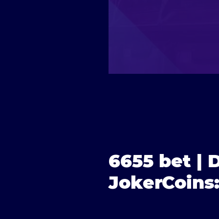
6655 bet |
JokerCoins: