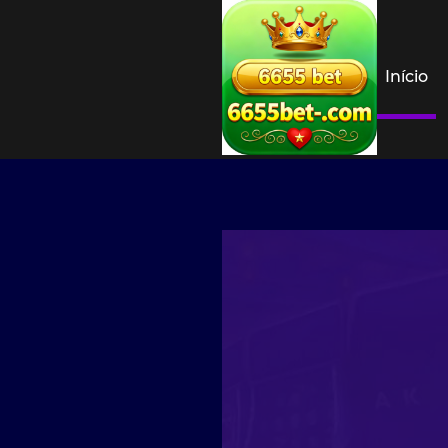
Início